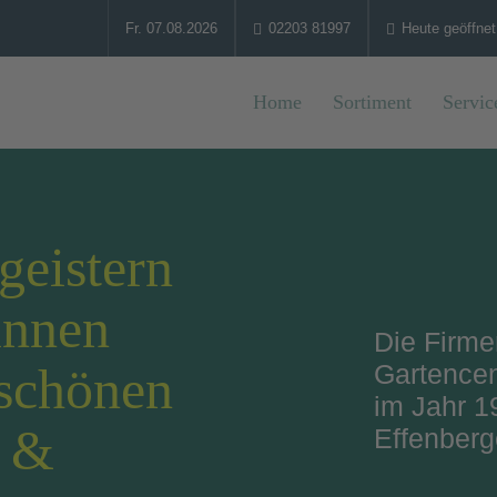
Fr. 07.08.2026
02203 81997
Heute geöffnet
Home
Sortiment
Servic
geistern
innen
Die Firm
Gartence
schönen
im Jahr 1
m &
Effenberg