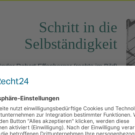
Schritt in die
Selbständigkeit
nder Robert Effenberger (rechts im Bild)
rtet den Schritt in die Selbständigkeit und
delt die "Alte Brauerei“ in Zündorf in die
lumengärtnerei "Robert Effenberger" um.