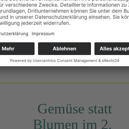
Grund­stein­legung
undsteinlegung des heutigen Betriebs im
Tulpenweg. Nach dem Bau von
Gewächshäusern folgte der Bau eines
Wohnhauses.
Gemüse statt
Blumen im 2.