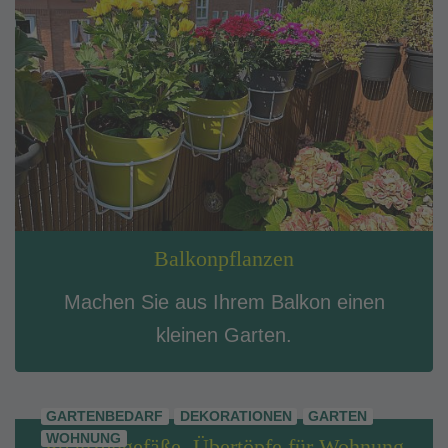
Balkonpflanzen
Machen Sie aus Ihrem Balkon einen
kleinen Garten.
GARTENBEDARF
DEKORATIONEN
GARTEN
WOHNUNG
Pflanzengefäße, Übertöpfe für Wohnung